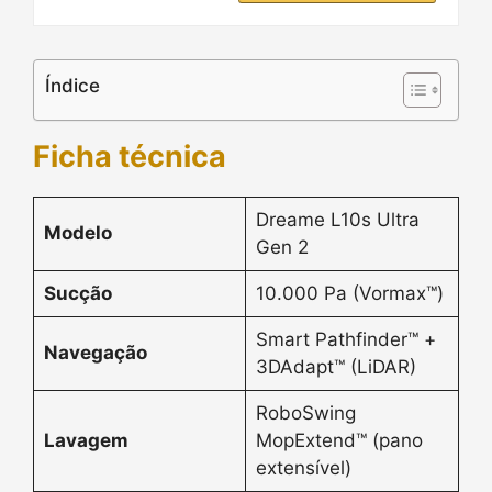
Índice
Ficha técnica
Dreame L10s Ultra
Modelo
Gen 2
Sucção
10.000 Pa (Vormax™)
Smart Pathfinder™ +
Navegação
3DAdapt™ (LiDAR)
RoboSwing
Lavagem
MopExtend™ (pano
extensível)